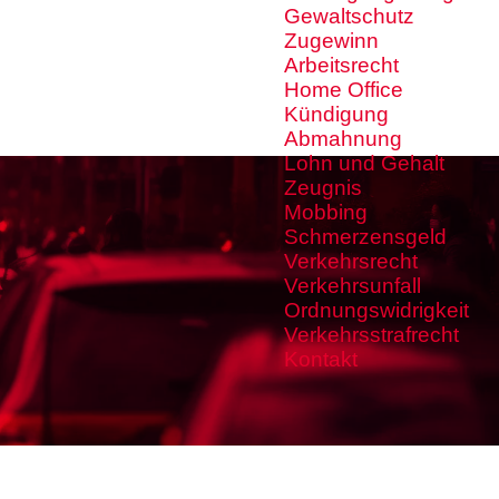
Gewaltschutz
Zugewinn
Arbeitsrecht
Home Office
Kündigung
Abmahnung
Lohn und Gehalt
Zeugnis
Mobbing
Schmerzensgeld
Verkehrsrecht
Verkehrsunfall
Ordnungswidrigkeit
Verkehrsstrafrecht
Kontakt